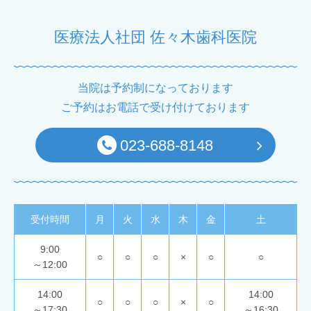
医療法人社団 佐々木歯科医院
当院は予約制になっております
ご予約はお電話で受け付けております
023-688-8148
受付時間
月
火
水
木
金
土
9:00
○
○
○
×
○
○
～12:00
14:00
14:00
○
○
○
×
○
～17:30
～16:30