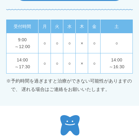
受付時間
月
火
水
木
金
土
9:00
○
○
○
×
○
○
～12:00
14:00
14:00
○
○
○
×
○
～17:30
～16:30
※
予約時間を過ぎますと治療ができない可能性がありますの
で、
遅れる場合はご連絡をお願いいたします。