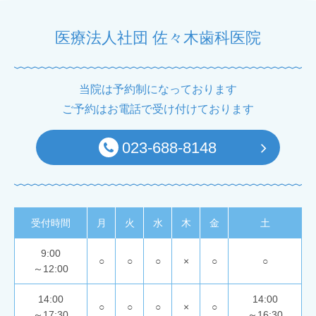
医療法人社団 佐々木歯科医院
当院は予約制になっております
ご予約はお電話で受け付けております
023-688-8148
受付時間
月
火
水
木
金
土
9:00
○
○
○
×
○
○
～12:00
14:00
14:00
○
○
○
×
○
～17:30
～16:30