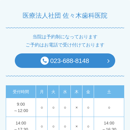
医療法人社団 佐々木歯科医院
当院は予約制になっております
ご予約はお電話で受け付けております
023-688-8148
受付時間
月
火
水
木
金
土
9:00
○
○
○
×
○
○
～12:00
14:00
14:00
○
○
○
×
○
～17:30
～16:30